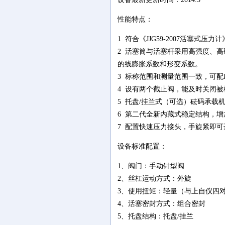
性能特点：
1 符合《JJG59-2007活塞式压力
2 活塞筒与活塞杆采用高强度、
的线膨胀系数和形变系数。
3 标称范围和测量范围一致，可配k
4 设有两个截止阀，能及时关闭
5 托盘/挂兰式（可选）砝码承载
6 第二代全新内藏式稳定结构，
7 配置快速压力接头，手旋紧即可达
设备标准配置：
1、阀门：手动针型阀
2、丝杠运动方式：外旋
3、使用扭矩：轻量（与上自仪四
4、活塞密封方式：组合密封
5、托盘结构：托盘/挂兰