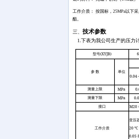
工作介质： 按国标，25MPa以下
酯。
技术参数
三、
1.
下表为我公司生产的压力
(XYJB)
6
型号
参
数
单位
0.04
MPa
0.
测量上限
MPa
0.
测量下限
M20 ×
接口
变压
20
工作介质
℃
0.05