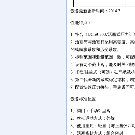
设备最新更新时间：2014.3
性能特点：
1 符合《JJG59-2007活塞式压力
2 活塞筒与活塞杆采用高强度、
的线膨胀系数和形变系数。
3 标称范围和测量范围一致，可配k
4 设有两个截止阀，能及时关闭
5 托盘/挂兰式（可选）砝码承载
6 第二代全新内藏式稳定结构，
7 配置快速压力接头，手旋紧即可达
设备标准配置：
1、阀门：手动针型阀
2、丝杠运动方式：外旋
3、使用扭矩：轻量（与上自仪四
4、活塞密封方式：组合密封