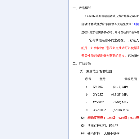
一、产品概述
XY-600Z
系列自动活塞式压力计是我公司2
自动活塞式压力计
精
拥有的四大领先技术：
过程只需加载需要的砝码，即可自动的产生标
它与其他活塞不同之处在于，它嵌入了先进
的是，
它独特的任意压力点技术可以使活塞在0
开关性能判断是极为重要的意义。
它的操
二、产品参数
⑴、测量范围/标称范围：
序号 型号 量程范围
a XY-60Z (0.1-6) MPa
b XY-25Z (0.5-25) MPa
c XY-600Z (1-60) MPa
d XY-1000Z (2-100) MPa
⑵、
精确度等级 : 0.05级；0.02级；0.01级
⑶、活塞缸杆材料: 碳化钨
⑷、砝码材料： 无磁不锈钢