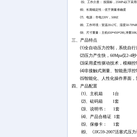
⑸、工作介质： 按国标，25MPa以下采
⑹、长期稳定性：优于测量准确度
⑺、电源：市电220V，50HZ
⑻、工作环境：室温20±2℃、湿度50-70%
⑼、尺寸重量：主机650*450*280,净重50Kg
三、产品特点
⑴全自动压力控制，系统自行
⑵压力产生快，60Mpa仅2-
⑶采用柔性驱动技术，模糊控
⑷非接触式测量、智能悬浮控
⑸智能化、人性化操作界面，
四、产品配置
⑴、主机箱 1台
⑵、砝码箱 1套
⑶、说明书： 1套
⑷、产品合格证 1套
⑸、保修卡： 1套
⑹、《JJG59-2007活塞