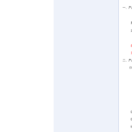
一、产
它与
二、产
⑴、