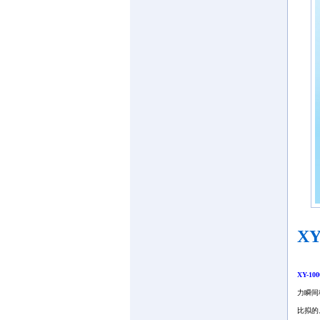
X
XY-10
力瞬间
比拟的