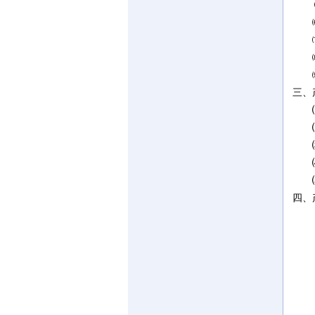
三、
四、