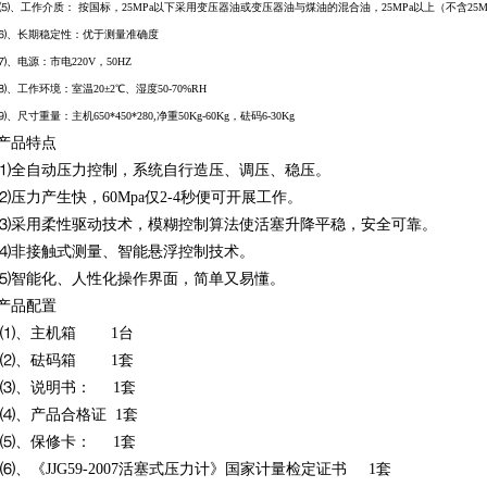
⑸、工作介质： 按国标，25MPa以下采用变压器油或变压器油与煤油的混合油，25MPa以上（不含25
⑹、长期稳定性：优于测量准确度
⑺、电源：市电220V，50HZ
⑻、工作环境：室温20±2℃、湿度50-70%RH
⑼、尺寸重量：主机650*450*280,净重50Kg-60Kg，砝码6-30Kg
产品特点
⑴全自动压力控制，系统自行造压、调压、稳压。
⑵压力产生快，60Mpa仅2-4秒便可开展工作。
⑶采用柔性驱动技术，模糊控制算法使活塞升降平稳，安全可靠。
⑷非接触式测量、智能悬浮控制技术。
⑸智能化、人性化操作界面，简单又易懂。
产品配置
⑴、主机箱 1台
⑵、砝码箱 1套
⑶、说明书： 1套
⑷、产品合格证 1套
⑸、保修卡： 1套
⑹、《JJG59-2007活塞式压力计》国家计量检定证书 1套