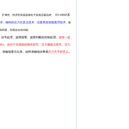
XY-1000Z
系
性、扩展性、经济性而遥遥领先于其他活塞品种。
技术
独特的压力任意点技术
活塞系统智能悬浮技术
、
、
，检
加码器，实现全自动功能。
号处理、故障报警、故障判断的控制处理。
值得一提
2.6MPa。这对于传感器的线性研究、压力爆破点研究、压力
、准确地显示出来。始终准确地诠释着
压力天平的意义
。