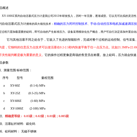
品概述
XY-1000Z
系列自动活塞式压力计是我公司2013年研发投入，历时一年完善，逐渐成型。它以无可比拟的灵活
列自动活塞式压力计
精确的压力闭环控制技术
手动/自动控压和电机加减速调压
拥有的四大领先技术：
、
定过程只需加载需要的砝码，即可自动的产生标准压力。设备采用模块化生产概念，用户可自行决定添加外置自动
其他活塞不同之处在于，它嵌入了先进的智能软件，完成对整个过程的运动控制、信号采集、信
的是，
它独特的任意压力点技术可以使活塞在0.2-2.5秒内快速平衡于任一点压力点。比如21.3MPa-2
开关性能判断是极为重要的意义。
它的操作过程更像是商场的售货员在称重。放上砝码，压力就会快速
品参数
测量范围/标称范围：
序号 型号 量程范围
a XY-60Z (0.1-6) MPa
b XY-25Z (0.5-25) MPa
c XY-600Z (1-60) MPa
d XY-1000Z (2-100) MPa
⑵、
精确度等级 : 0.05级；0.02级；0.01级；0.005级
⑶、活塞缸杆材料: 碳化钨
⑷、砝码材料： 无磁不锈钢